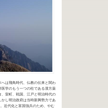
本へは飛鳥時代、仏教の伝来と関わ
洋医学のもう一つの柱である漢方薬
倉、室町、戦国、江戸と明治時代の
しかし明治政府は当時新興勢力であ
す。近代化と富国強兵のため、やむ