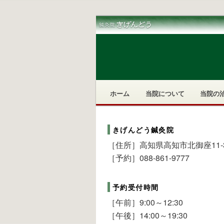
メ
ホーム
当院について
当院の
メ
サ
イ
ン
イ
ブ
メ
きげんどう鍼灸院
ニ
ン
コ
［住所］高知県高知市北御座11-3
ュ
［予約］088-861-9777
ー
コ
ン
予約受付時間
ン
テ
［午前］9:00～12:30
［午後］14:00～19:30
テ
ン