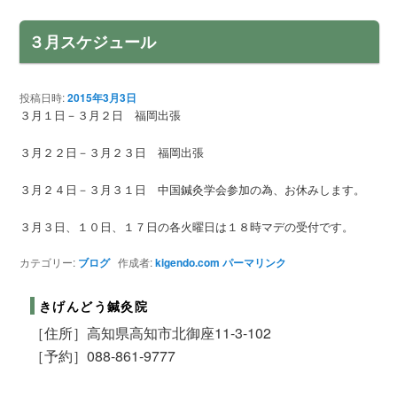
ナ
ツ
へ
ビ
３月スケジュール
ゲ
へ
移
ー
シ
移
動
ョ
投稿日時:
2015年3月3日
３月１日－３月２日 福岡出張
ン
動
３月２２日－３月２３日 福岡出張
３月２４日－３月３１日 中国鍼灸学会参加の為、お休みします。
３月３日、１０日、１７日の各火曜日は１８時マデの受付です。
カテゴリー:
ブログ
作成者:
kigendo.com
パーマリンク
きげんどう鍼灸院
［住所］高知県高知市北御座11-3-102
［予約］088-861-9777