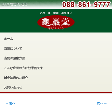
メ
ホーム
メ
サ
イ
ン
当院について
イ
ブ
メ
ニ
当院の治療方法
ン
コ
ュ
ー
こんな症状の方に効果的です
コ
ン
鍼灸治療のご紹介
ン
テ
お問い合わせ
テ
ン
投
←
前へ
次へ
→
ン
ツ
稿